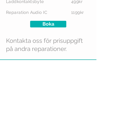
Laddkontaktsbyte
499kr
Reparation Audio IC
1199kr
Boka
Kontakta oss för prisuppgift
på andra reparationer.
Ring
0709-822689
, Micke
Kontakt
info@mobil-fix.se
Följ oss