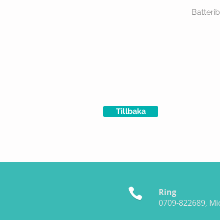
Batteri
Tillbaka
Ring
0709-822689, Mi