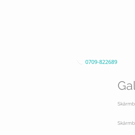
0709-822689
Ga
Skärmby
Skärmb