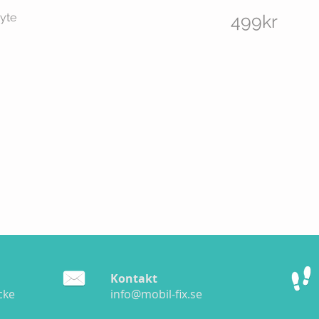
byte
499kr
Kontakt
cke
info@mobil-fix.se